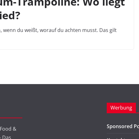
um-Trampoline: Wo liegt
ied?
n, wenn du weißt, worauf du achten musst. Das gilt
Werbung
Sponsored Po
 Food &
 – Das