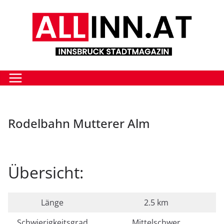
Zum
Inhalt
springen
Rodelbahn Mutterer Alm
Übersicht:
Länge
2.5 km
Schwierigkeitsgrad
Mittelschwer