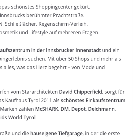
opas schönstes Shoppingcenter gekürt.
 Innsbrucks berühmter Prachtstraße.
, Schließfächer, Regenschirm-Verleih.
osmetik und Lifestyle auf mehreren Etagen.
kaufszentrum in der Innsbrucker Innenstadt
und ein
oppingerlebnis suchen. Mit über 50 Shops und mehr als
s alles, was das Herz begehrt – von Mode und
rfen vom Stararchitekten
David Chipperfield
, sorgt für
das Kaufhaus Tyrol 2011 als
schönstes Einkaufszentrum
-Marken zählen
McSHARK
,
DM
,
Depot
,
Deichmann
,
ids World Tyrol
.
traße und die
hauseigene Tiefgarage
, in der die erste