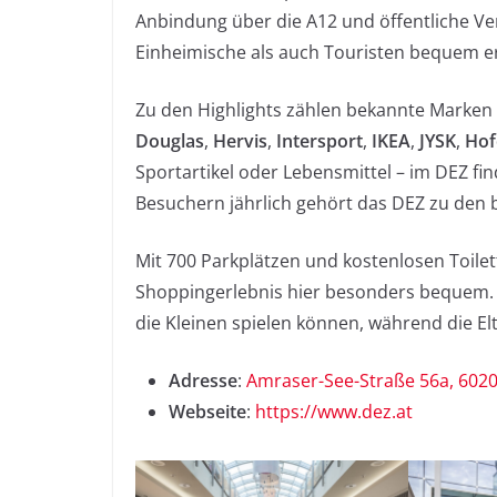
Anbindung über die A12 und öffentliche Verke
Einheimische als auch Touristen bequem e
Zu den Highlights zählen bekannte Marken
Douglas
,
Hervis
,
Intersport
,
IKEA
,
JYSK
,
Hof
Sportartikel oder Lebensmittel – im DEZ find
Besuchern jährlich gehört das DEZ zu den b
Mit 700 Parkplätzen und kostenlosen Toilet
Shoppingerlebnis hier besonders bequem. 
die Kleinen spielen können, während die El
Adresse
:
Amraser-See-Straße 56a, 6020
Webseite
:
https://www.dez.at