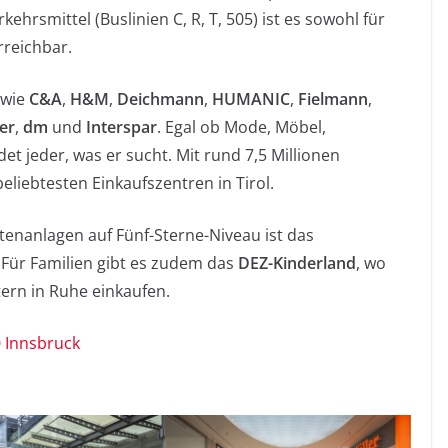
hrsmittel (Buslinien C, R, T, 505) ist es sowohl für
rreichbar.
 wie
C&A
,
H&M
,
Deichmann
,
HUMANIC
,
Fielmann
,
er
,
dm
und
Interspar
. Egal ob Mode, Möbel,
et jeder, was er sucht. Mit rund 7,5 Millionen
eliebtesten Einkaufszentren in Tirol.
tenanlagen auf Fünf-Sterne-Niveau ist das
Für Familien gibt es zudem das
DEZ-Kinderland
, wo
tern in Ruhe einkaufen.
 Innsbruck