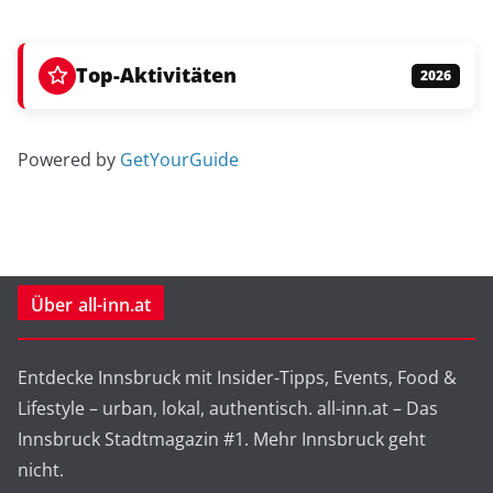
Top-Aktivitäten
2026
Powered by
GetYourGuide
Über all-inn.at
Entdecke Innsbruck mit Insider-Tipps, Events, Food &
Lifestyle – urban, lokal, authentisch. all-inn.at – Das
Innsbruck Stadtmagazin #1. Mehr Innsbruck geht
nicht.