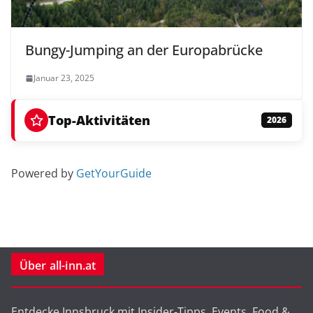
Bungy-Jumping an der Europabrücke
Januar 23, 2025
Top-Aktivitäten
2026
Powered by
GetYourGuide
Über all-inn.at
Entdecke Innsbruck mit Insider-Tipps, Events, Food &