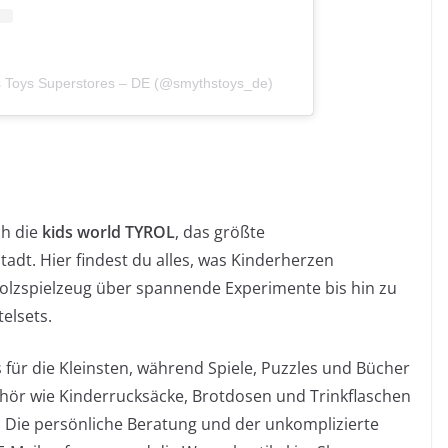
hs Toys Superstores – DE (@smythstoys_de)
ch die
kids world TYROL
, das größte
adt. Hier findest du alles, was Kinderherzen
olzspielzeug über spannende Experimente bis hin zu
elsets.
es für die Kleinsten, während Spiele, Puzzles und Bücher
behör wie Kinderrucksäcke, Brotdosen und Trinkflaschen
 Die persönliche Beratung und der unkomplizierte