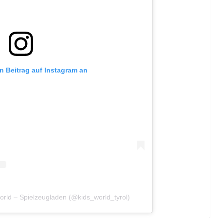
en Beitrag auf Instagram an
 world – Spielzeugladen (@kids_world_tyrol)