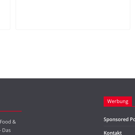
Werbung
Sponsored Po
 Food &
 – Das
Kontakt