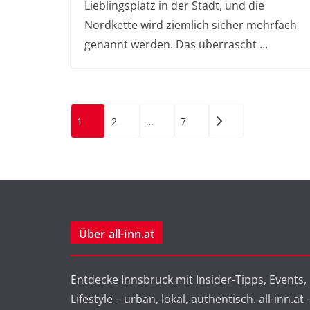
Lieblingsplatz in der Stadt, und die
Nordkette wird ziemlich sicher mehrfach
genannt werden. Das überrascht …
Seitennummerierung
1
2
…
7
der
Beiträge
Über all-inn.at
Entdecke Innsbruck mit Insider-Tipps, Events,
Lifestyle – urban, lokal, authentisch. all-inn.at