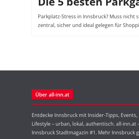
Die 5 besten Parkg
Parkplatz-Stress in Innsbruck? Muss nicht s
zentral, sicher und ideal gelegen für Shop
Über all-inn.at
Entdecke Innsbruck mit Insider-Tipps, Events,
Lifestyle – urban, lokal, authentisch. all-inn.at
Innsbruck Stadtmagazin #1. Mehr Innsbruck g