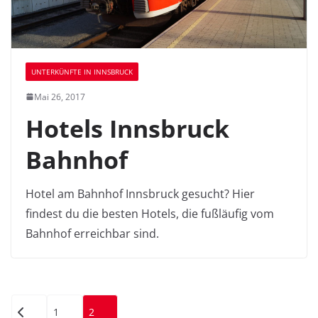
UNTERKÜNFTE IN INNSBRUCK
Mai 26, 2017
Hotels Innsbruck
Bahnhof
Hotel am Bahnhof Innsbruck gesucht? Hier
findest du die besten Hotels, die fußläufig vom
Bahnhof erreichbar sind.
Seitennummerierung
1
2