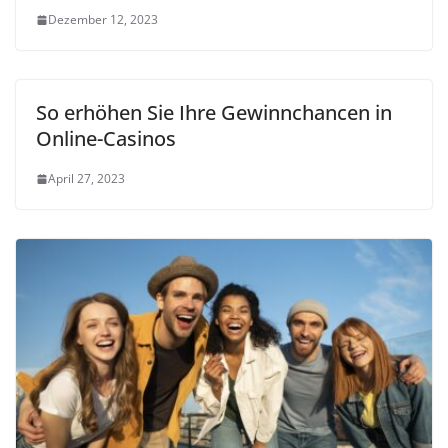
Dezember 12, 2023
So erhöhen Sie Ihre Gewinnchancen in
Online-Casinos
April 27, 2023