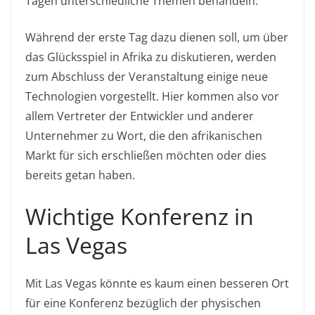
Tagen unterschiedliche Themen behandeln.
Während der erste Tag dazu dienen soll, um über
das Glücksspiel in Afrika zu diskutieren, werden
zum Abschluss der Veranstaltung einige neue
Technologien vorgestellt. Hier kommen also vor
allem Vertreter der Entwickler und anderer
Unternehmer zu Wort, die den afrikanischen
Markt für sich erschließen möchten oder dies
bereits getan haben.
Wichtige Konferenz in
Las Vegas
Mit Las Vegas könnte es kaum einen besseren Ort
für eine Konferenz bezüglich der physischen