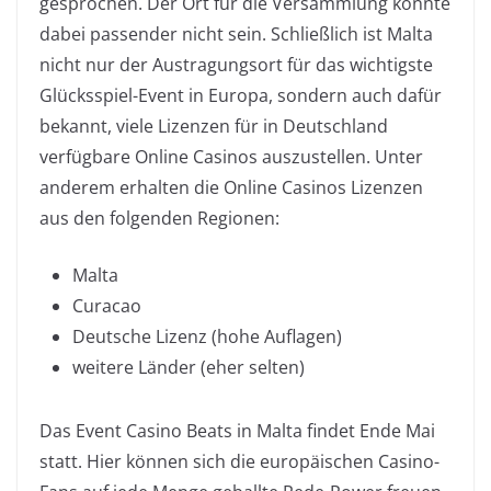
gesprochen. Der Ort für die Versammlung könnte
dabei passender nicht sein. Schließlich ist Malta
nicht nur der Austragungsort für das wichtigste
Glücksspiel-Event in Europa, sondern auch dafür
bekannt, viele Lizenzen für in Deutschland
verfügbare Online Casinos auszustellen. Unter
anderem erhalten die Online Casinos Lizenzen
aus den folgenden Regionen:
Malta
Curacao
Deutsche Lizenz (hohe Auflagen)
weitere Länder (eher selten)
Das Event Casino Beats in Malta findet Ende Mai
statt. Hier können sich die europäischen Casino-