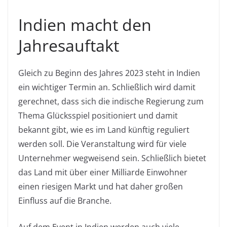
Indien macht den
Jahresauftakt
Gleich zu Beginn des Jahres 2023 steht in Indien
ein wichtiger Termin an. Schließlich wird damit
gerechnet, dass sich die indische Regierung zum
Thema Glücksspiel positioniert und damit
bekannt gibt, wie es im Land künftig reguliert
werden soll. Die Veranstaltung wird für viele
Unternehmer wegweisend sein. Schließlich bietet
das Land mit über einer Milliarde Einwohner
einen riesigen Markt und hat daher großen
Einfluss auf die Branche.
Auf dem Event in Indien werden auch viele